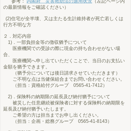
参考：
内閣府 災害救助法の適用状況
（左記ページ内
の最新情報をご確認ください）
(2)住宅が全半壊、又は主たる生計維持者が死亡若しくは
行方不明な方
２．対応内容
1)．一部負担金等の徴収猶予について
医療機関での受診の際に現金の持ち合わせがない場
合、
医療機関へ申し出ていただくことで、当日のお支払い
金額を猶予できます。
（猶予分については後日請求させていただきます）
ご不明な点は当健保組合までお問い合わせください。
（担当：資格給付グループ 0565-41-7412）
2)．保険料の納期限の延長及び納付猶予について
被災した任意継続被保険者に対する保険料の納期限を
延長及び納付猶予いたします。
ご希望の方は担当までお申し出ください。
（担当：企画・総務グループ 0565-41-8143）