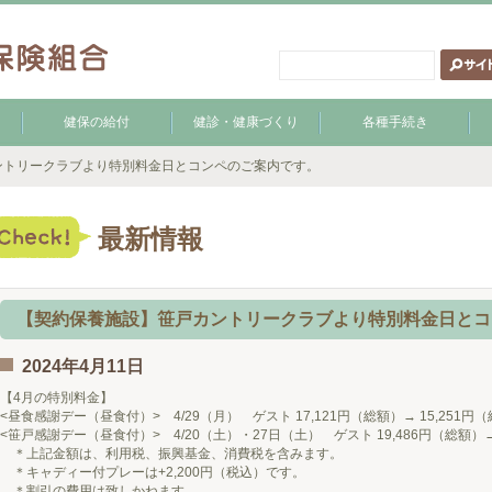
健保の給付
健診・健康づくり
各種手続き
ントリークラブより特別料金日とコンペのご案内です。
最新情報
【契約保養施設】笹戸カントリークラブより特別料金日とコ
2024年4月11日
【4月の特別料金】
<昼食感謝デー（昼食付）> 4/29（月） ゲスト 17,121円（総額）→ 15,251円
<笹戸感謝デー（昼食付）> 4/20（土）・27日（土） ゲスト 19,486円（総額）→ 
＊上記金額は、利用税、振興基金、消費税を含みます。
＊キャディー付プレーは+2,200円（税込）です。
＊割引の費用は致しかねます。