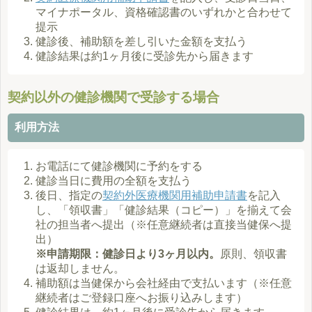
マイナポータル、資格確認書のいずれかと合わせて
提示
健診後、補助額を差し引いた金額を支払う
健診結果は約1ヶ月後に受診先から届きます
契約以外の健診機関で受診する場合
利用方法
お電話にて健診機関に予約をする
健診当日に費用の全額を支払う
後日、指定の
契約外医療機関用補助申請書
を記入
し、「領収書」「健診結果（コピー）」を揃えて会
社の担当者へ提出（※任意継続者は直接当健保へ提
出）
※申請期限：健診日より3ヶ月以内。
原則、領収書
は返却しません。
補助額は当健保から会社経由で支払います（※任意
継続者はご登録口座へお振り込みします）