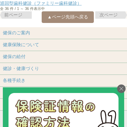
巡回型歯科健診（ファミリー歯科健診）
全 36 件 / 1 ～ 36 件表示中
前ページ
次ページ
▲ページ先頭へ戻る
健保のご案内
健康保険について
健保の給付
健診・健康づくり
各種手続き
保養施設
よくあるご質問
アクセス
個人情報保護について
加入事業所一覧
リンク
組合カレンダー