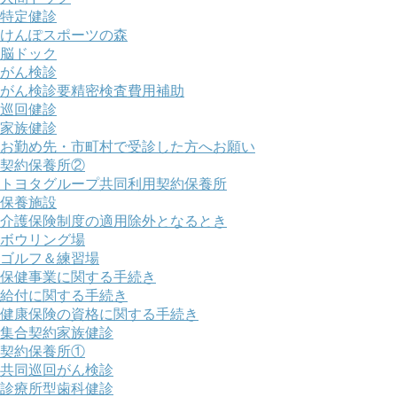
特定健診
けんぽスポーツの森
脳ドック
がん検診
がん検診要精密検査費用補助
巡回健診
家族健診
お勤め先・市町村で受診した方へお願い
契約保養所②
トヨタグループ共同利用契約保養所
保養施設
介護保険制度の適用除外となるとき
ボウリング場
ゴルフ＆練習場
保健事業に関する手続き
給付に関する手続き
健康保険の資格に関する手続き
集合契約家族健診
契約保養所①
共同巡回がん検診
診療所型歯科健診