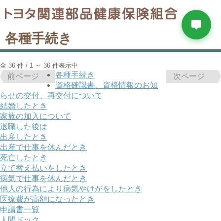
各種手続き
全 36 件 / 1 ～ 36 件表示中
各種手続き
前ページ
次ページ
資格確認書、資格情報のお知
らせの交付、再交付について
結婚したとき
家族の加入について
退職した後は
出産したとき
出産で仕事を休んだとき
死亡したとき
立て替え払いをしたとき
病気で仕事を休んだとき
他人の行為により病気やけがをしたとき
医療費が高額になったとき
申請書一覧
人間ドック